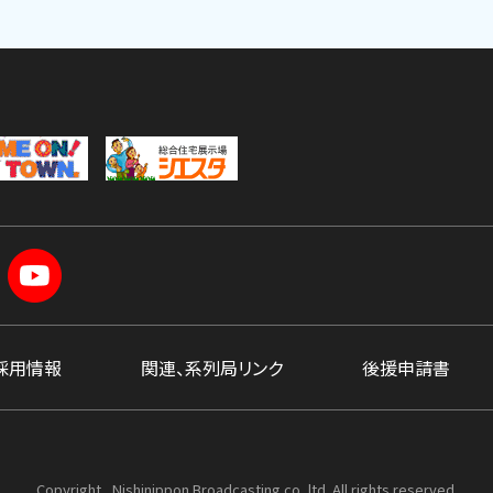
採用情報
関連、系列局リンク
後援申請書
Copyright , Nishinippon Broadcasting co.,ltd. All rights reserved.