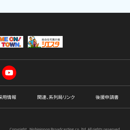
採用情報
関連、系列局リンク
後援申請書
Copyright , Nishinippon Broadcasting co.,ltd. All rights reserved.