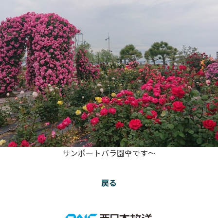
サンポートバラ園🌹です～
戻る