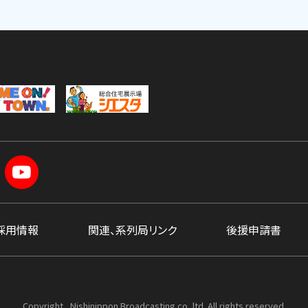
採用情報
関連、系列局リンク
後援申請書
Copyright , Nishinippon Broadcasting co.,ltd. All rights reserved.