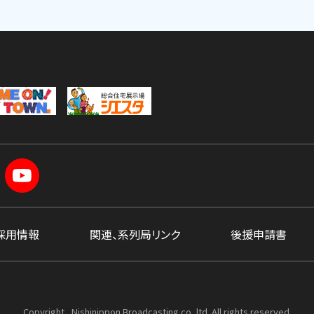
採用情報
関連、系列局リンク
後援申請書
Copyright , Nishinippon Broadcasting co.,ltd. All rights reserved.