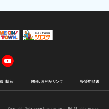
採用情報
関連、系列局リンク
後援申請書
Copyright , Nishinippon Broadcasting co.,ltd. All rights reserved.