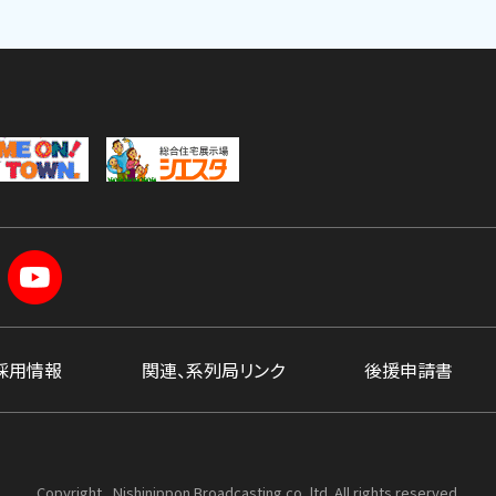
採用情報
関連、系列局リンク
後援申請書
Copyright , Nishinippon Broadcasting co.,ltd. All rights reserved.