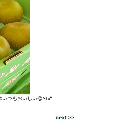
つもおいしい😋🍴💕
next >>