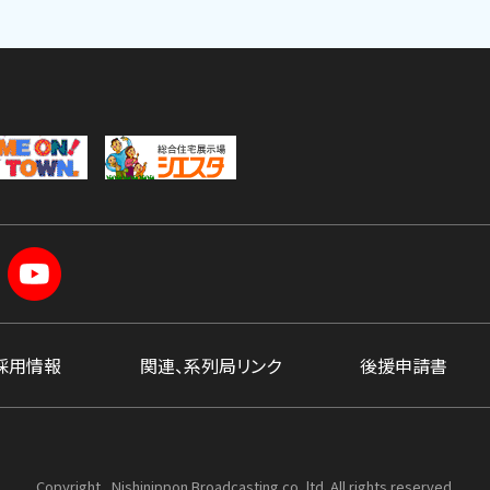
採用情報
関連、系列局リンク
後援申請書
Copyright , Nishinippon Broadcasting co.,ltd. All rights reserved.