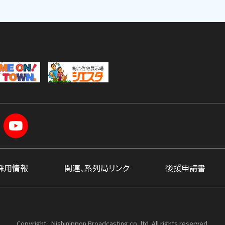
採用情報
関連、系列局リンク
後援申請書
Copyright , Nishinippon Broadcasting co.,ltd. All rights reserved.