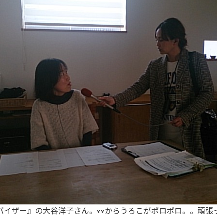
バイザー』の大谷洋子さん。👀からうろこがポロポロ。。頑張