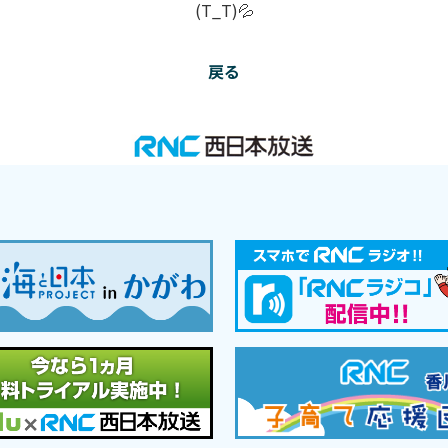
(T_T)💦
戻る