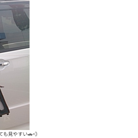
も見やすい🚗💨