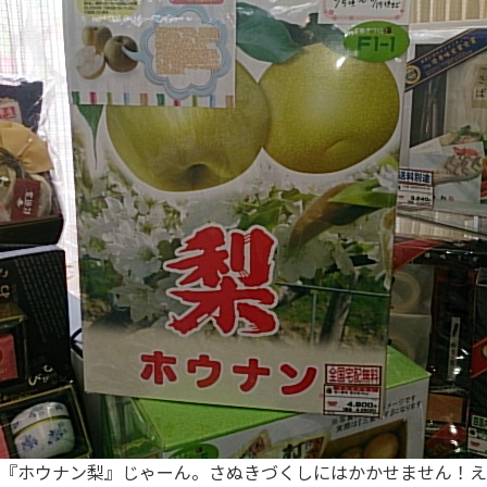
『ホウナン梨』じゃーん。さぬきづくしにはかかせません！え