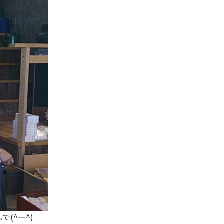
(^ー^)