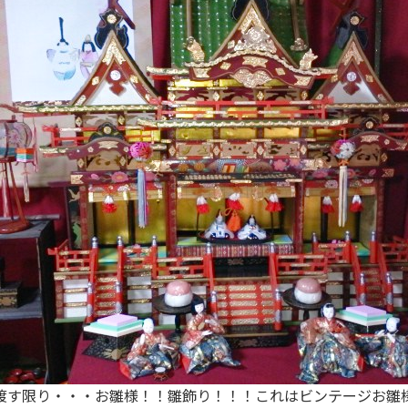
渡す限り・・・お雛様！！雛飾り！！！これはビンテージお雛