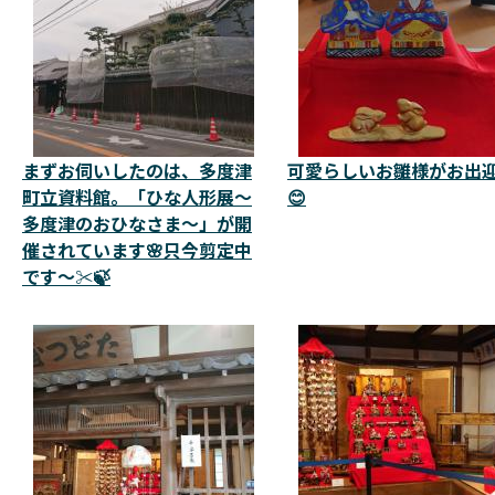
まずお伺いしたのは、多度津
可愛らしいお雛様がお出
町立資料館。「ひな人形展～
😊
多度津のおひなさま～」が開
催されています🌸只今剪定中
です～✂️🍃