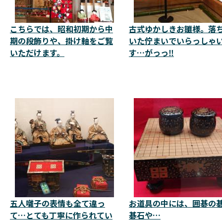
こちらでは、昭和初期から中
古式ゆかしきお雛様。落
期の段飾りや、掛け軸をご覧
いた佇まいでいらっしゃ
いただけます。
す…がっっ‼️
五人囃子の表情も全て違っ
お道具の中には、囲碁の碁
て…とても丁寧に作られてい
碁石や…