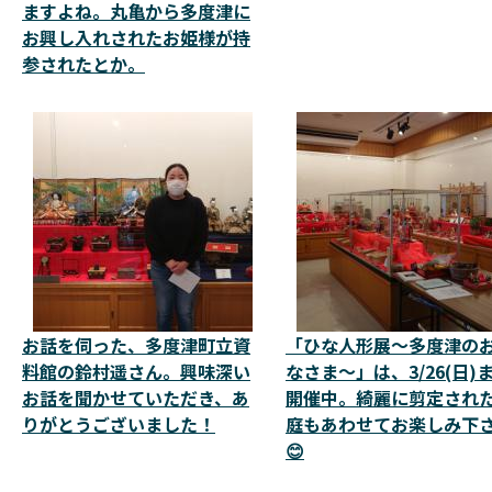
ますよね。丸亀から多度津に
お興し入れされたお姫様が持
参されたとか。
お話を伺った、多度津町立資
「ひな人形展～多度津の
料館の鈴村遥さん。興味深い
なさま～」は、3/26(日)
お話を聞かせていただき、あ
開催中。綺麗に剪定され
りがとうございました！
庭もあわせてお楽しみ下
😊