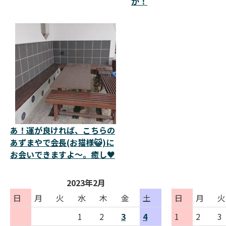
か！
あ！運が良ければ、こちらの
あずまやで会長(お猫様😺)に
お会いできますよ～。癒し♥️
2023年2月
日
月
火
水
木
金
土
日
月
火
1
2
3
4
1
2
3