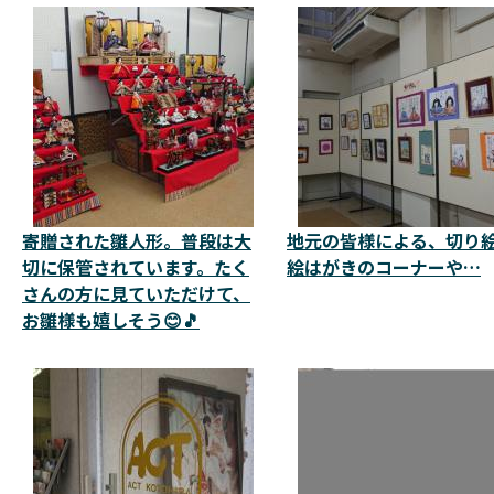
寄贈された雛人形。普段は大
地元の皆様による、切り
切に保管されています。たく
絵はがきのコーナーや…
さんの方に見ていただけて、
お雛様も嬉しそう😊🎵