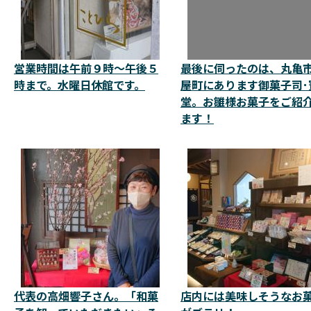
営業時間は午前９時～午後５
最後に伺ったのは、丸亀
時まで。水曜日休館です。
屋町にあります御菓子司･
堂。お雛様お菓子をご紹
ます！
代表の高畑響子さん。「和菓
店内には美味しそうなお