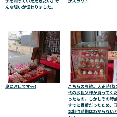
子を知っていただきたい」そ
がズラリ！
んな想いが伝わりました。
奥に注目です👀❗
こちらの豆雛。大正時代
代のお祖父様が買ってく
ったもの。しかしその時
すでに骨董だったため、
な制作時期はわからない