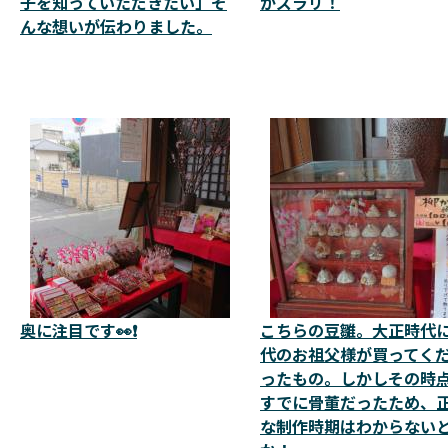
子を知っていただきたい」そ
がズラリ！
んな想いが伝わりました。
奥に注目です👀❗
こちらの豆雛。大正時代
代のお祖父様が買ってく
ったもの。しかしその時
すでに骨董だったため、
な制作時期はわからない