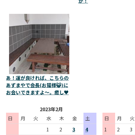
か！
あ！運が良ければ、こちらの
あずまやで会長(お猫様😺)に
お会いできますよ～。癒し♥️
2023年2月
日
月
火
水
木
金
土
日
月
火
1
2
3
4
1
2
3