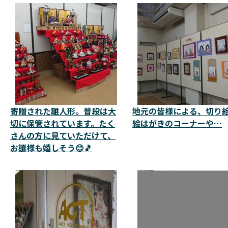
寄贈された雛人形。普段は大
地元の皆様による、切り
切に保管されています。たく
絵はがきのコーナーや…
さんの方に見ていただけて、
お雛様も嬉しそう😊🎵