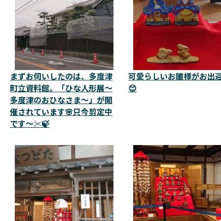
まずお伺いしたのは、多度津
可愛らしいお雛様がお出
町立資料館。「ひな人形展～
😊
多度津のおひなさま～」が開
催されています🌸只今剪定中
です～✂️🍃