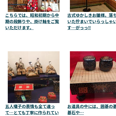
こちらでは、昭和初期から中
古式ゆかしきお雛様。落
期の段飾りや、掛け軸をご覧
いた佇まいでいらっしゃ
いただけます。
す…がっっ‼️
五人囃子の表情も全て違っ
お道具の中には、囲碁の碁
て…とても丁寧に作られてい
碁石や…