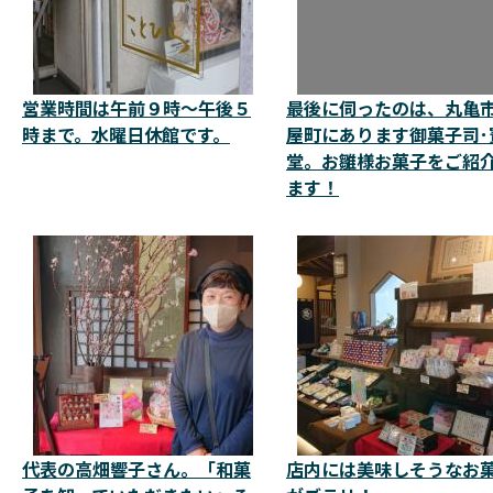
営業時間は午前９時～午後５
最後に伺ったのは、丸亀
時まで。水曜日休館です。
屋町にあります御菓子司･
堂。お雛様お菓子をご紹
ます！
代表の高畑響子さん。「和菓
店内には美味しそうなお