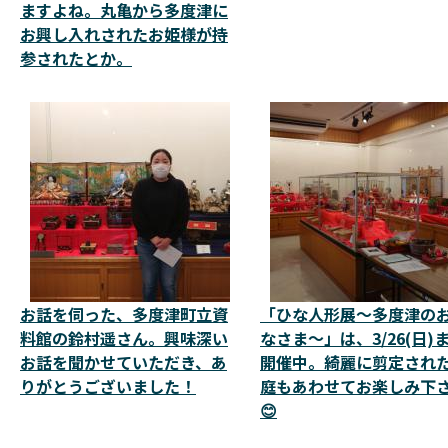
ますよね。丸亀から多度津に
お興し入れされたお姫様が持
参されたとか。
お話を伺った、多度津町立資
「ひな人形展～多度津の
料館の鈴村遥さん。興味深い
なさま～」は、3/26(日)
お話を聞かせていただき、あ
開催中。綺麗に剪定され
りがとうございました！
庭もあわせてお楽しみ下
😊