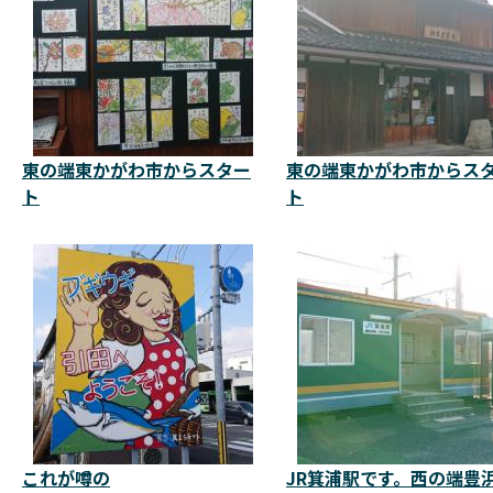
東の端東かがわ市からスター
東の端東かがわ市からス
ト
ト
これが噂の
JR箕浦駅です。西の端豊