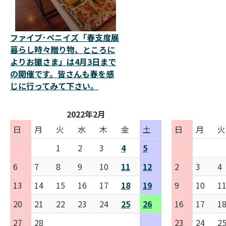
ファイブ･ペニイズ「春支度展
暮らし時々贈り物、ところに
よりお雛さま」は4月3日まで
の開催です。皆さんも春を感
じに行ってみて下さい。
2022年2月
日
月
火
水
木
金
土
日
月
火
1
2
3
4
5
6
7
8
9
10
11
12
2
3
4
13
14
15
16
17
18
19
9
10
1
20
21
22
23
24
25
26
16
17
1
27
28
23
24
2