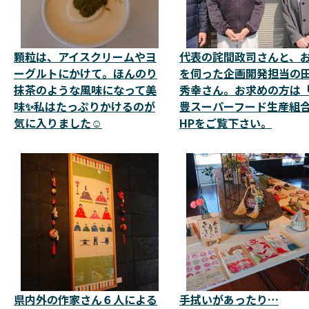
顆粒は、アイスクリームやヨ
代表の詫間政司さんと、
ーグルトにかけて。ほんのり
を伺った企画開発担当の
抹茶のような風味になって美
秀幸さん。お求めの方は
味✨私はたっぷりかけるのが
豊スーパーフード生産組
気に入りました☺️
HPをご覧下さい。
県内外の作家さん６人による
手拭いがあったり…