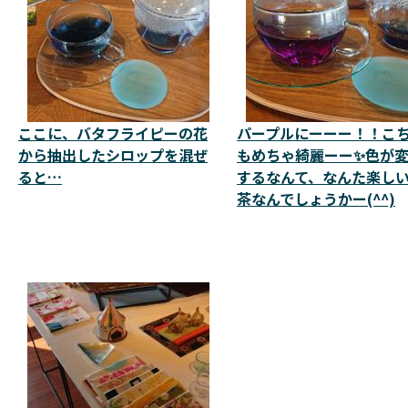
ここに、バタフライピーの花
パープルにーーー！！こ
から抽出したシロップを混ぜ
もめちゃ綺麗ーー✨色が
ると…
するなんて、なんた楽し
茶なんでしょうかー(^^)