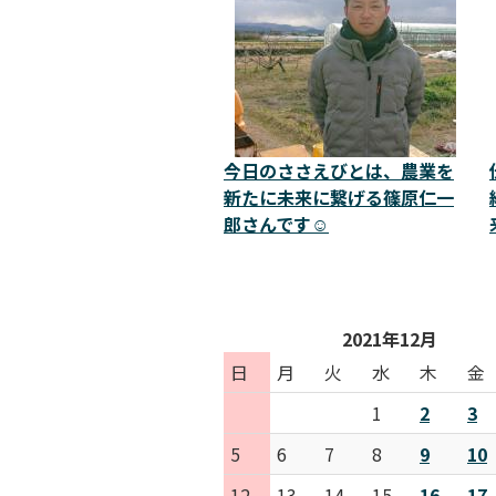
今日のささえびとは、農業を
新たに未来に繋げる篠原仁一
郎さんです☺️
2021年12月
日
月
火
水
木
金
1
2
3
5
6
7
8
9
10
12
13
14
15
16
17