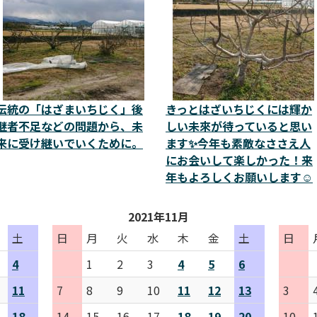
伝統の「はざまいちじく」後
きっとはざいちじくには輝か
継者不足などの問題から、未
しい未來が待っていると思い
来に受け継いでいくために。
ます✨今年も素敵なささえ人
にお会いして楽しかった！来
年もよろしくお願いします☺️
2021年11月
土
日
月
火
水
木
金
土
日
4
1
2
3
4
5
6
11
7
8
9
10
11
12
13
3
18
14
15
16
17
18
19
20
10