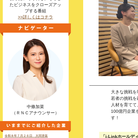
たビジネスをクローズアッ
プする番組
>>詳しくはコチラ
大きな挑戦を
若者の挑戦を
人材を育てて
中條加菜
100億円企業
（ＲＮＣアナウンサー）
す！
令和８年７月２６日 大同塗装
「i-Linkホール