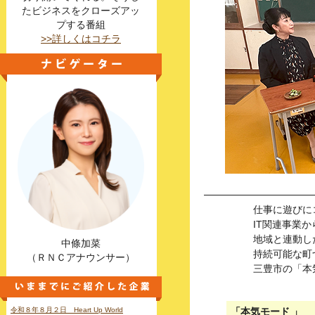
たビジネスをクローズアッ
プする番組
>>詳しくはコチラ
仕事に遊びに
IT関連事業
地域と連動し
中條加菜
持続可能な町
（ＲＮＣアナウンサー）
三豊市の「本
令和８年８月２日 Heart Up World
「本気モード 」