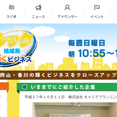
ラジオ
ニュース
アナウンサー
イベント
進
平成２７年１０月１１日 株式会社 キャリアプランニ
は
く
を