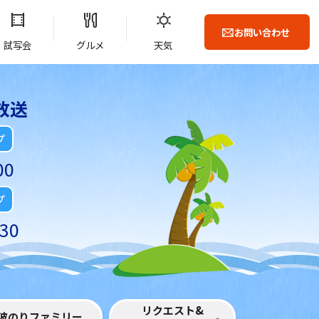
お問い合わせ
試写会
グルメ
天気
放送
プ
00
プ
30
リクエスト&
波のりファミリー