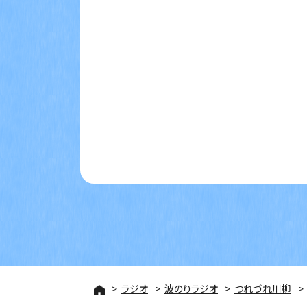
ラジオ
波のりラジオ
つれづれ川柳