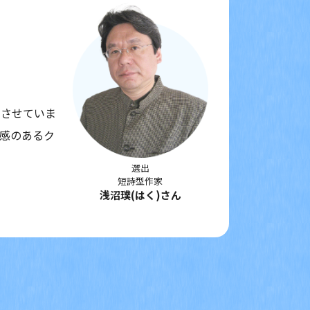
想させていま
ム感のあるク
選出
短詩型作家
浅沼璞(はく)さん