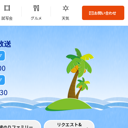
お問い合わせ
試写会
グルメ
天気
放送
プ
00
プ
30
リクエスト&
波のりファミリー