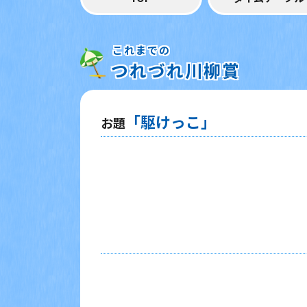
これまでの
つれづれ川柳賞
「駆けっこ」
お題