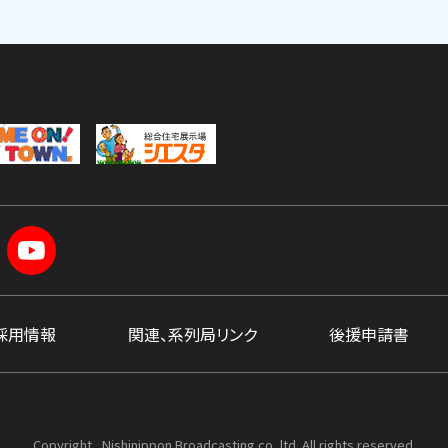
採用情報
関連、系列局リンク
後援申請書
Copyright , Nishinippon Broadcasting co.,ltd. All rights reserved.