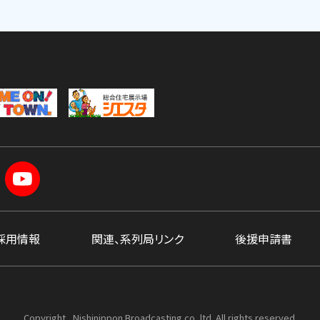
採用情報
関連、系列局リンク
後援申請書
Copyright , Nishinippon Broadcasting co.,ltd. All rights reserved.