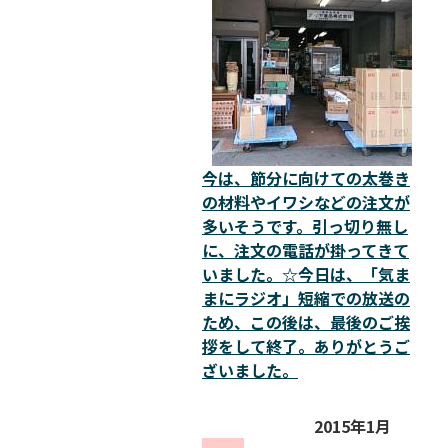
今は、節分に向けての太巻き
の材料やイワシなどの注文が
多いそうです。引っ切り無し
に、注文の電話が掛ってきて
いました。☆今日は、「気ま
まにラジオ」短縮での放送の
ため、この後は、最後のご挨
拶をして終了。ありがとうご
ざいました。
2015年1月