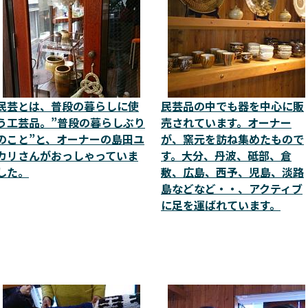
民芸とは、普段の暮らしに使
民芸品の中でも器を中心に販
う工芸品。”普段の暮らしぶり
売されています。オーナー
のこと”と、オーナーの島田ユ
が、窯元を訪ね集めたもので
カリさんがおっしゃっていま
す。大分、丹波、砥部、倉
した。
敷、広島、西予、児島、淡路
島などなど・・、アクティブ
に足を運ばれています。