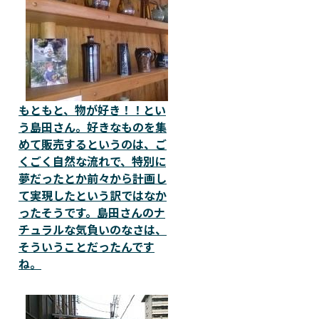
もともと、物が好き！！とい
う島田さん。好きなものを集
めて販売するというのは、ご
くごく自然な流れで、特別に
夢だったとか前々から計画し
て実現したという訳ではなか
ったそうです。島田さんのナ
チュラルな気負いのなさは、
そういうことだったんです
ね。