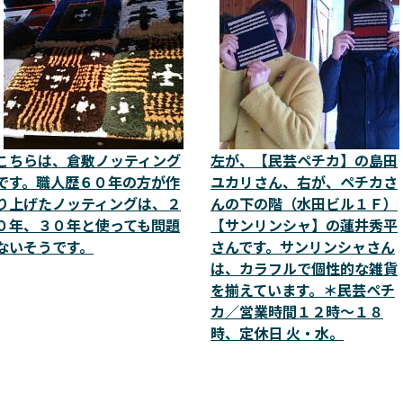
こちらは、倉敷ノッティング
左が、【民芸ペチカ】の島田
です。職人歴６０年の方が作
ユカリさん、右が、ペチカさ
り上げたノッティングは、２
んの下の階（水田ビル１Ｆ）
０年、３０年と使っても問題
【サンリンシャ】の蓮井秀平
ないそうです。
さんです。サンリンシャさん
は、カラフルで個性的な雑貨
を揃えています。＊民芸ペチ
カ／営業時間１２時～１８
時、定休日 火・水。