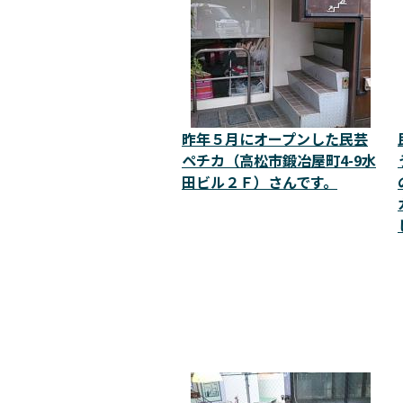
昨年５月にオープンした民芸
ペチカ（高松市鍛冶屋町4-9水
田ビル２Ｆ）さんです。