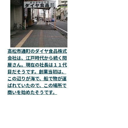
高松市通町のダイヤ食品株式
会社は、江戸時代から続く問
屋さん。現在の社長は１１代
目だそうです。創業当初は、
この辺りが海で、船で物が運
ばれていたので、この場所で
商いを始めたそうです。