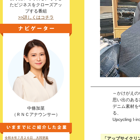
たビジネスをクローズアッ
プする番組
>>詳しくはコチラ
～かけがえの
思い出のある
デニム素材を
中條加菜
る、
（ＲＮＣアナウンサー）
Upcyclin
令和８年７月２６日 大同塗装
「アップサイクリ