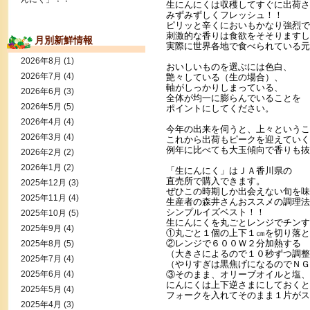
生にんにくは収穫してすぐに出荷さ
みずみずしくフレッシュ！！
ピリッと辛くにおいもかなり強烈で
刺激的な香りは食欲をそそりますし
月別新鮮情報
実際に世界各地で食べられている元
2026年8月
(1)
おいしいものを選ぶには色白、
2026年7月
(4)
艶々している（生の場合）、
軸がしっかりしまっている、
2026年6月
(3)
全体が均一に膨らんでいることを
2026年5月
(5)
ポイントにしてください。
2026年4月
(4)
今年の出来を伺うと、上々というこ
2026年3月
(4)
これから出荷もピークを迎えていく
例年に比べても大玉傾向で香りも抜
2026年2月
(2)
2026年1月
(2)
「生にんにく」はＪＡ香川県の
直売所で購入できます。
2025年12月
(3)
ぜひこの時期しか出会えない旬を味
2025年11月
(4)
生産者の森井さんおススメの調理法
シンプルイズベスト！！
2025年10月
(5)
生にんにくを丸ごとレンジでチンす
2025年9月
(4)
①丸ごと１個の上下１㎝を切り落と
②レンジで６００Ｗ２分加熱する
2025年8月
(5)
（大きさによるので１０秒ずつ調整
2025年7月
(4)
（やりすぎは黒焦げになるのでＮＧ
2025年6月
(4)
③そのまま、オリーブオイルと塩、
にんにくは上下逆さまにしておくと
2025年5月
(4)
フォークを入れてそのまま１片がス
2025年4月
(3)