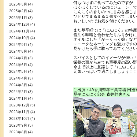
何もつけずに食べてみたのですが、
2025年3月
(4)
ほくほくしているのにジューシーで
2025年2月
(4)
にんにくの香りの中に甘みを感じま
ひとりでまるまる１個食べてしまい
2025年1月
(3)
おいしいのでお気を付けください。
2024年12月
(4)
また琴平町では「にんにく」の特産
2024年11月
(4)
醤油や味噌と合わせたりふりかけに
2024年10月
(4)
オイルにした「がーりっく娘」など
ユニークなネーミングも魅力ですの
2024年9月
(4)
見かけたら手に取ってみてください
2024年8月
(4)
スパイスとしてのイメージが強い「
2024年7月
(3)
栄養の面からみても重要度の高い野
2024年6月
(4)
今まで以上に意識して「にんにく」
元気いっぱいで過ごしましょう！！
2024年5月
(4)
2024年4月
(3)
2024年3月
(4)
ご出演：JA香川県琴平集荷場 田邊
2024年2月
(3)
琴平にんにく部会 森井幹夫さん
2024年1月
(4)
2023年12月
(5)
2023年11月
(4)
2023年10月
(4)
2023年9月
(5)
2023年8月
(4)