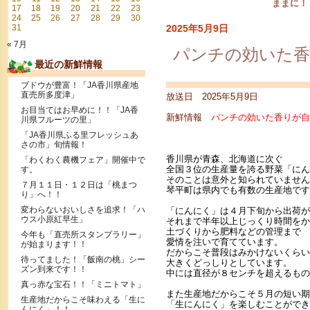
ままに！
17
18
19
20
21
22
23
24
25
26
27
28
29
30
31
2025年5月9日
« 7月
パンチの効いた香
最近の新鮮情報
ブドウが豊富！「JA香川県産地
直売所多度津」
放送日 2025年5月9日
お目当てはお早めに！！「JA香
新鮮情報
パンチの効いた香りが自
川県フルーツの里」
「JA香川県ふる里フレッシュあ
さの市」旬情報！
香川県が青森、北海道に次ぐ
「わくわく農機フェア」開催中で
全国３位の生産量を誇る野菜「にん
す。
そのことは意外と知られていません
７月１１日・１２日は「桃まつ
琴平町は県内でも有数の生産地です
り」へ！！
変わらないおいしさを追求！「ハ
「にんにく」は４月下旬から出荷が
ウス小原紅早生」
それまで半年以上じっくり時間をか
土づくりから肥料などの管理まで
今年も「直売所スタンプラリー」
愛情を注いで育てています。
が始まります！！
だからこそ普段はみかけないくらい
待ってました！「飯南の桃」シー
大きくどっしりとしています。
ズン到来です！！
中には直径が８センチを超えるもの
真っ赤な宝石！！「ミニトマト」
また生産地だからこそ５月の短い期
生産地だからこそ味わえる「生に
「生にんにく」を楽しむことができ
んにく」！！