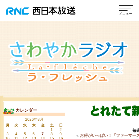
カレンダー
2026年8月
月
火
水
木
金
土
日
1
2
毎
3
4
5
6
7
8
9
«
お得がいっぱい！「ファーマー
10
11
12
13
14
15
16