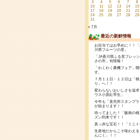
3
4
5
6
7
8
10
11
12
13
14
15
17
18
19
20
21
22
24
25
26
27
28
29
31
« 7月
最近の新鮮情報
お目当てはお早めに！！「
川県フルーツの里」
「JA香川県ふる里フレッ
さの市」旬情報！
「わくわく農機フェア」開
す。
７月１１日・１２日は「桃
り」へ！！
変わらないおいしさを追求
ウス小原紅早生」
今年も「直売所スタンプラ
が始まります！！
待ってました！「飯南の桃
ズン到来です！！
真っ赤な宝石！！「ミニト
生産地だからこそ味わえる
んにく」！！