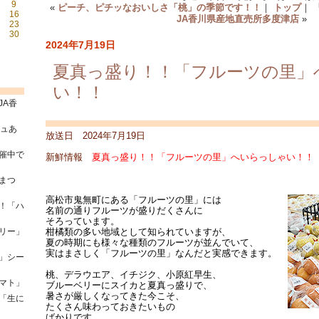
9
«
ピーチ、ピチッなおいしさ「桃」の季節です！！
｜
トップ
｜
16
JA香川県産地直売所多度津店
»
23
30
2024年7月19日
夏真っ盛り！！「フルーツの里」
い！！
JA香
シュあ
放送日 2024年7月19日
催中で
新鮮情報
夏真っ盛り！！「フルーツの里」へいらっしゃい！！
まつ
高松市鬼無町にある「フルーツの里」には
！「ハ
名前の通りフルーツが盛りだくさんに
そろっています。
リー」
柑橘類の多い地域として知られていますが、
夏の時期にも様々な種類のフルーツが並んでいて、
実はまさしく「フルーツの里」なんだと実感できます。
」シー
桃、デラウエア、イチジク、小原紅早生、
マト」
ブルーベリーにスイカと夏真っ盛りで、
暑さが厳しくなってきた今こそ、
「生に
たくさん味わっておきたいもの
ばかりです。