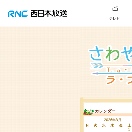
テレビ
カレンダー
2026年8月
月
火
水
木
金
土
1