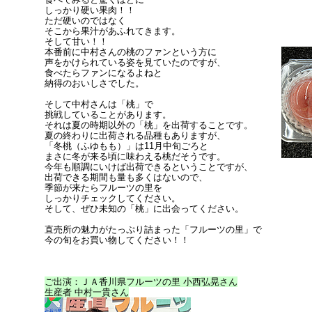
しっかり硬い果肉！！
ただ硬いのではなく
そこから果汁があふれてきます。
そして甘い！！
本番前に中村さんの桃のファンという方に
声をかけられている姿を見ていたのですが、
食べたらファンになるよねと
納得のおいしさでした。
そして中村さんは「桃」で
挑戦していることがあります。
それは夏の時期以外の「桃」を出荷することです。
夏の終わりに出荷される品種もありますが、
「冬桃（ふゆもも）」は11月中旬ごろと
まさに冬が来る頃に味わえる桃だそうです。
今年も順調にいけば出荷できるということですが、
出荷できる期間も量も多くはないので、
季節が来たらフルーツの里を
しっかりチェックしてください。
そして、ぜひ未知の「桃」に出会ってください。
直売所の魅力がたっぷり詰まった「フルーツの里」で
今の旬をお買い物してください！！
ご出演：ＪＡ香川県フルーツの里 小西弘晃さん
生産者 中村一貴さん