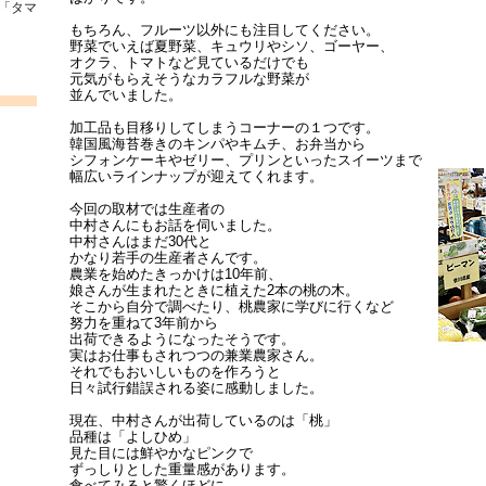
「タマ
もちろん、フルーツ以外にも注目してください。
野菜でいえば夏野菜、キュウリやシソ、ゴーヤー、
オクラ、トマトなど見ているだけでも
元気がもらえそうなカラフルな野菜が
並んでいました。
加工品も目移りしてしまうコーナーの１つです。
韓国風海苔巻きのキンパやキムチ、お弁当から
シフォンケーキやゼリー、プリンといったスイーツまで
幅広いラインナップが迎えてくれます。
今回の取材では生産者の
中村さんにもお話を伺いました。
中村さんはまだ30代と
かなり若手の生産者さんです。
農業を始めたきっかけは10年前、
娘さんが生まれたときに植えた2本の桃の木。
そこから自分で調べたり、桃農家に学びに行くなど
努力を重ねて3年前から
出荷できるようになったそうです。
実はお仕事もされつつの兼業農家さん。
それでもおいしいものを作ろうと
日々試行錯誤される姿に感動しました。
現在、中村さんが出荷しているのは「桃」
品種は「よしひめ」
見た目には鮮やかなピンクで
ずっしりとした重量感があります。
食べてみると驚くほどに